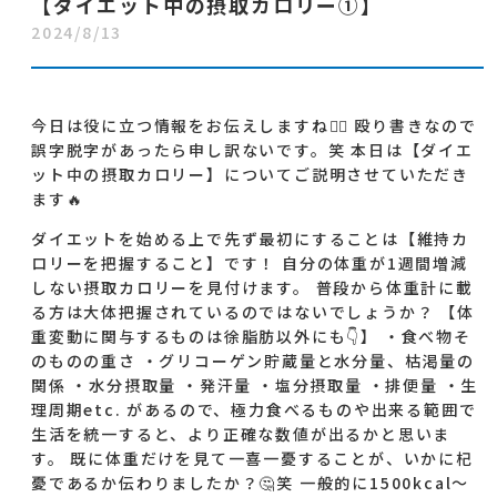
【ダイエット中の摂取カロリー①】
2024/8/13
今日は役に立つ情報をお伝えしますね🙋‍♂️ 殴り書きなので
誤字脱字があったら申し訳ないです。笑 本日は【ダイエ
ット中の摂取カロリー】についてご説明させていただき
ます🔥
ダイエットを始める上で先ず最初にすることは【維持カ
ロリーを把握すること】です！ 自分の体重が1週間増減
しない摂取カロリーを見付けます。 普段から体重計に載
る方は大体把握されているのではないでしょうか？ 【体
重変動に関与するものは徐脂肪以外にも👇️】 ・食べ物そ
のものの重さ ・グリコーゲン貯蔵量と水分量、枯渇量の
関係 ・水分摂取量 ・発汗量 ・塩分摂取量 ・排便量 ・生
理周期etc. があるので、極力食べるものや出来る範囲で
生活を統一すると、より正確な数値が出るかと思いま
す。 既に体重だけを見て一喜一憂することが、いかに杞
憂であるか伝わりましたか？🤔笑 一般的に1500kcal～