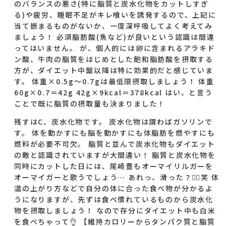
のバランスの悪さ(特に脂質と炭水化物をカットしすぎ
る)や疲労、睡眠不足がキレ喰いを誘発するので、上記に
当て嵌まるものがないか、一度深呼吸してよく考えてみ
ましょう！ 必須脂肪酸(魚など)が良いという認識は間違
ってはいません。 が、個人的には卵に含まれるアラキド
ン酸、牛肉の脂質をはじめとした飽和脂肪酸を摂取する
方が、ダイエット中盤以降は特に効果的だと感じていま
す。 体重×0.5g～0.7gは最低限摂取しましょう！ 体重
60g×0.7＝42g 42g×9kcal＝378kcal はい、と言う
ことで既に脂質の摂取量も決まりました！
残すはC、炭水化物です。 炭水化物は謂わばガソリンで
す。 体を動かすにも脳を動かすにも体脂肪を燃やすにも
燃料が必要不可欠。 脂質と並んで炭水化物もダイエット
の敵と認識されていますが大間違い！ 脂質と炭水化物を
同時にカットした日には、尾崎豊もオーマイリルガーを
オーマイガーと歌うでしょう… あれっ、滑った？🤦‍♂️笑 体
温の上がり方などで自分の体に合った食べ物が分かるよ
うになりますが、先ずは食べ慣れているものから炭水化
物を摂取しましょう！ なので存分にダイエット中も白米
を食べちゃって👌 【維持カロリーからタンパク質と脂質