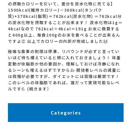
の摂取カロリーを引いて、差分を炭水化物に充てる】
1500kcal(維持カロリー)－360kcal(タンパク
質)+378kcal(脂質)＝762kcal(炭水化物) ＝762kcal分
の炭水化物を摂取することが出来ます！ 炭水化物は1g＝
4kcalなので 762kcal÷4kcal＝191g お米に換算する
と600g以上、毎食200gのお米を食べることが出来るん
ですよ👏 以上でカロリーの内訳が完成しました🙌
極端な食事の制限は停滞、リバウンドが必ずと言ってい
いほど待ち構えていると頭に入れておきましょう！ 体重
変動が徐脂肪か他の要因か、理解しておけば冷静になれ
るシーンも増えるはずですから👍️ 競技者レベルの減量に
は我慢が必要ですが、ダイエットには我慢は厳禁です！
このレベルの体脂肪であれば、誰だって実現可能なレベ
ルです💪 (続きます）
Categories