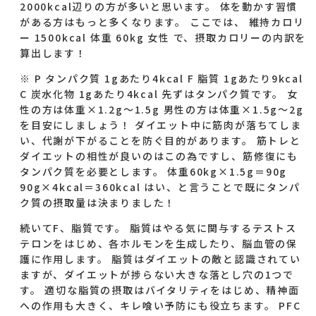
2000kcal辺りの方が多いと思います。 体を動かす習慣
がある方はもっと多くなります。 ここでは、 維持カロリ
ー 1500kcal 体重 60kg 女性 で、摂取カロリーの内訳を
算出します！
※ P タンパク質 1gあたり4kcal F 脂質 1gあたり9kcal
C 炭水化物 1gあたり4kcal 先ずはタンパク質です。 女
性の方は体重×1.2g～1.5g 男性の方は体重×1.5g～2g
を目安にしましょう！ ダイエット中に筋肉が落ちてしま
い、代謝が下がることを防ぐ目的があります。 筋トレと
ダイエットの相性が良いのはこの為ですし、筋修復にも
タンパク質を必要とします。 体重60kg×1.5g＝90g
90g×4kcal＝360kcal はい、と言うことで既にタンパ
ク質の摂取量は決まりました！
続いてF、脂質です。 脂質はやる気に関与するテストス
テロンをはじめ、各ホルモンを生成したり、脳血管の保
護に作用します。 脂質はダイエットの敵と認識されてい
ますが、ダイエットが捗らない大きな落とし穴の1つで
す。 適切な脂質の摂取はバイタリティをはじめ、精神面
への作用も大きく、キレ喰い予防にも役立ちます。 PFC